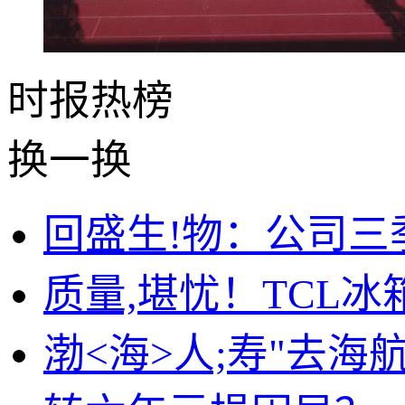
时报
热榜
换一换
回盛生!物：公司三
质量,堪忧！TCL
渤<海>人;寿"去