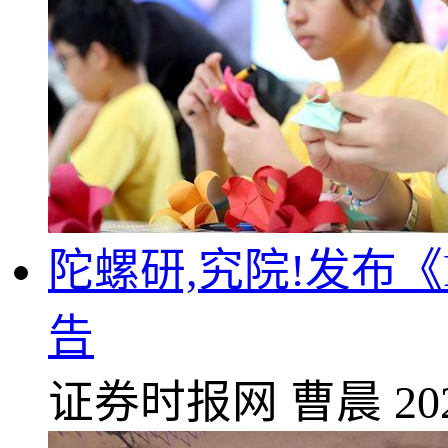
陀螺研,究院!发布《R
告
证券时报网
曹晨
20