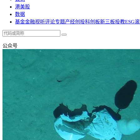
港美股
数据
基金
金融
视听
评论
专题
产经
创投
科创板
新三板
投教
ESG
滚
公众号