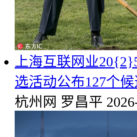
上海互联网业20{2
选活动公布127个
杭州网
罗昌平
2026