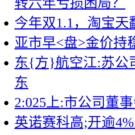
转六年亏损困局？
今年双1.1，淘宝
亚市早<盘>金价持
东{方}航空江:苏
东
2:025上:市公司
英诺赛科高;开逾4%