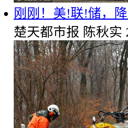
刚刚！美!联!储，
楚天都市报
陈秋实