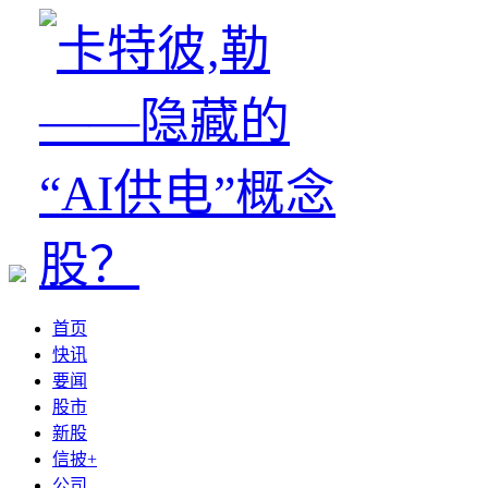
首页
快讯
要闻
股市
新股
信披+
公司