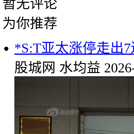
暂无评论
为你推荐
*S:T亚太涨停走出
股城网
水均益
2026